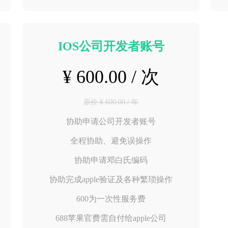
IOS公司开发者账号
¥ 600.00 / 次
原价 ¥ 600.00 / 年
协助申请公司开发者账号
全程协助、避免误操作
协助申请邓白氏编码
协助完成apple验证及各种繁琐操作
600为一次性服务费
688苹果官费需自付给apple公司