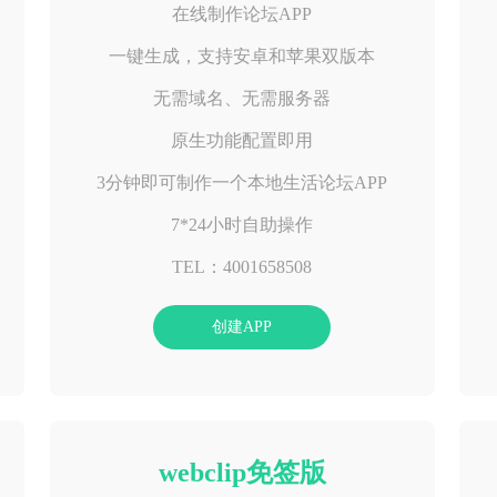
在线制作论坛APP
一键生成，支持安卓和苹果双版本
无需域名、无需服务器
原生功能配置即用
3分钟即可制作一个本地生活论坛APP
7*24小时自助操作
TEL：4001658508
创建APP
webclip免签版