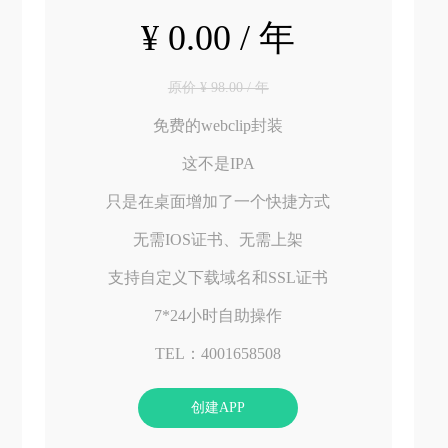
¥ 0.00 / 年
原价 ¥ 98.00 / 年
免费的webclip封装
这不是IPA
只是在桌面增加了一个快捷方式
无需IOS证书、无需上架
支持自定义下载域名和SSL证书
7*24小时自助操作
TEL：4001658508
创建APP