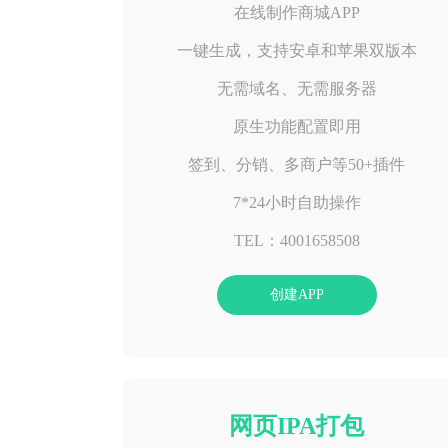
在线制作商城APP
一键生成，支持安卓和苹果双版本
无需域名、无需服务器
原生功能配置即用
签到、分销、多商户等50+插件
7*24小时自助操作
TEL：4001658508
创建APP
网页IPA打包