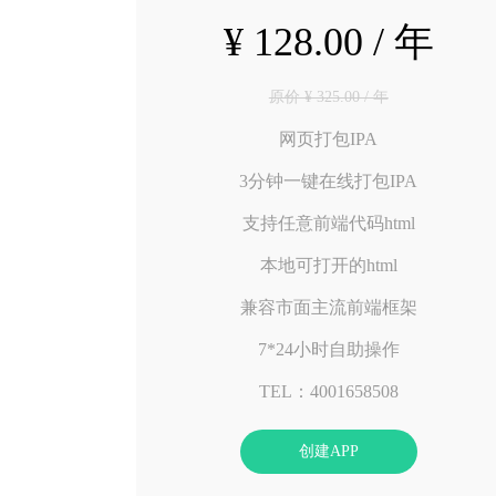
¥ 128.00 / 年
原价 ¥ 325.00 / 年
网页打包IPA
3分钟一键在线打包IPA
支持任意前端代码html
本地可打开的html
兼容市面主流前端框架
7*24小时自助操作
TEL：4001658508
创建APP