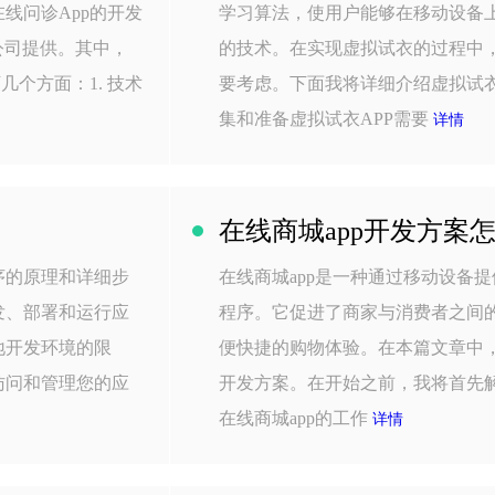
线问诊App的开发
学习算法，使用户能够在移动设备
公司提供。其中，
的技术。在实现虚拟试衣的过程中
个方面：1. 技术
要考虑。下面我将详细介绍虚拟试衣A
集和准备虚拟试衣APP需要
详情
在线商城app开发方案
序的原理和详细步
在线商城app是一种通过移动设备
发、部署和运行应
程序。它促进了商家与消费者之间
地开发环境的限
便快捷的购物体验。在本篇文章中，
访问和管理您的应
开发方案。在开始之前，我将首先解
在线商城app的工作
详情