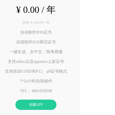
¥ 0.00 / 年
原价 ¥ 128.00 / 年
自动制作IOS证书
在线制作IOS测试证书
一键生成、全中文，简单易懂
支持adhoc以及appstoer上架证书
支持添加UDID和P12、p8证书格式
7*24小时自助操作
TEL：4001658508
创建APP