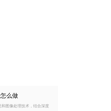
该怎么做
觉和图像处理技术，结合深度