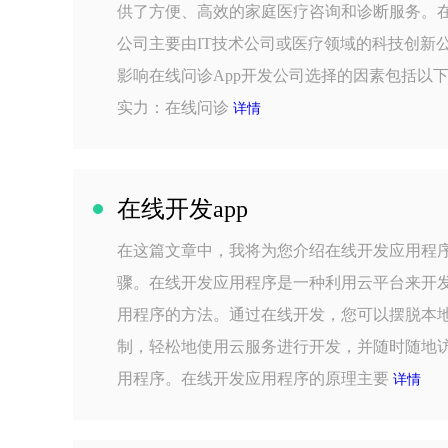
供了方便、高效的家庭医疗咨询和诊断服务。在
公司主要由IT技术公司或医疗领域的科技创新
影响在线问诊App开发公司选择的因素包括以下几
实力：在线问诊
详情
在线开发app
在这篇文章中，我将为您介绍在线开发应用程
骤。在线开发应用程序是一种利用云平台来开
用程序的方法。通过在线开发，您可以摆脱本
制，轻松地使用云服务进行开发，并随时随地
用程序。在线开发应用程序的原理主要
详情