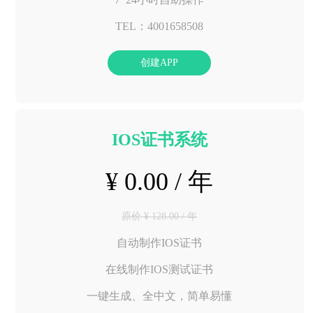
TEL：4001658508
创建APP
IOS证书系统
¥ 0.00 / 年
原价 ¥ 128.00 / 年
自动制作IOS证书
在线制作IOS测试证书
一键生成、全中文，简单易懂