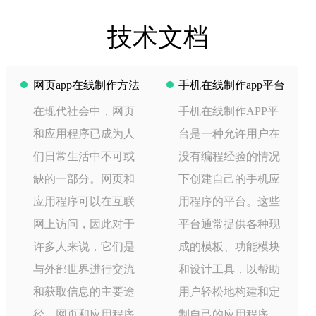
技术文档
网页app在线制作方法
手机在线制作app平台
在现代社会中，网页
手机在线制作APP平
和应用程序已成为人
台是一种允许用户在
们日常生活中不可或
没有编程经验的情况
缺的一部分。网页和
下创建自己的手机应
应用程序可以在互联
用程序的平台。这些
网上访问，因此对于
平台通常提供各种现
许多人来说，它们是
成的模板、功能模块
与外部世界进行交流
和设计工具，以帮助
和获取信息的主要途
用户轻松地构建和定
径。网页和应用程序
制自己的应用程序。