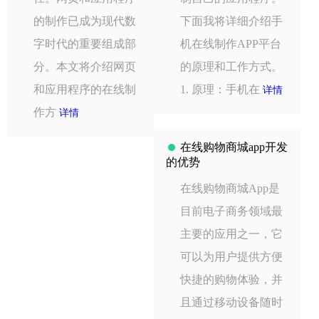
的制作已成为现代数
下面我将详细介绍手
字时代的重要组成部
机在线制作APP平台
分。本文将介绍网页
的原理和工作方式。
和应用程序的在线制
1. 原理：手机在
详情
作方
详情
在线购物商城app开发
的优势
在线购物商城App是
目前电子商务领域最
主要的应用之一，它
可以为用户提供方便
快捷的购物体验，并
且通过移动设备随时