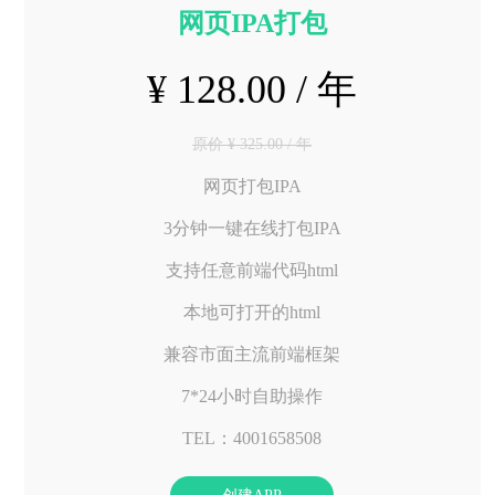
网页IPA打包
¥ 128.00 / 年
原价 ¥ 325.00 / 年
网页打包IPA
3分钟一键在线打包IPA
支持任意前端代码html
本地可打开的html
兼容市面主流前端框架
7*24小时自助操作
TEL：4001658508