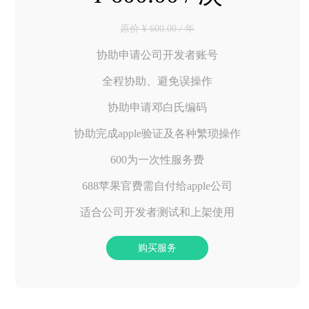
原价 ¥ 600.00 / 年
协助申请公司开发者账号
全程协助、避免误操作
协助申请邓白氏编码
协助完成apple验证及各种繁琐操作
600为一次性服务费
688苹果官费需自付给apple公司
适合公司开发者测试和上架使用
购买服务