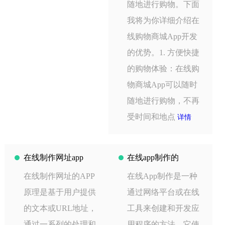
随地进行购物。下面
我将为你详细介绍在
线购物商城App开发
的优势。1. 方便快捷
的购物体验：在线购
物商城App可以随时
随地进行购物，不再
受时间和地点
详情
在线制作网址app
在线app制作的
在线制作网址的APP
在线App制作是一种
原理是基于用户提供
通过网络平台或在线
的文本或URL地址，
工具来创建和开发应
通过一系列的处理和
用程序的方法。它使