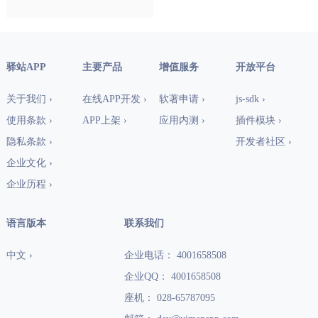
驿站APP
主要产品
增值服务
开放平台
关于我们 ›
在线APP开发 ›
软著申请 ›
js-sdk ›
使用条款 ›
APP上架 ›
应用内测 ›
插件模块 ›
隐私条款 ›
开发者社区 ›
企业文化 ›
企业历程 ›
语言版本
联系我们
中文 ›
企业电话： 4001658508
企业QQ： 4001658508
座机： 028-65787095