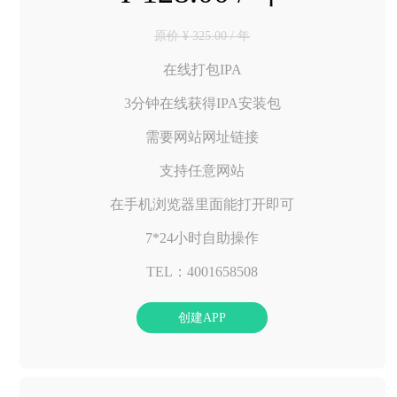
原价 ¥ 325.00 / 年
在线打包IPA
3分钟在线获得IPA安装包
需要网站网址链接
支持任意网站
在手机浏览器里面能打开即可
7*24小时自助操作
TEL：4001658508
创建APP