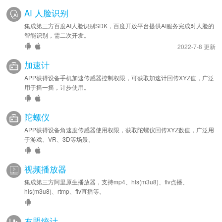
AI 人脸识别
集成第三方百度AI人脸识别SDK，百度开放平台提供AI服务完成对人脸的
智能识别，需二次开发。
2022-7-8 更新
加速计
APP获得设备手机加速传感器控制权限，可获取加速计回传XYZ值，广泛
用于摇一摇，计步使用。
陀螺仪
APP获得设备角速度传感器使用权限，获取陀螺仪回传XYZ数值，广泛用
于游戏、VR、3D等场景。
视频播放器
集成第三方阿里原生播放器，支持mp4、hls(m3u8)、flv点播、
hls(m3u8)、rtmp、flv直播等。
友盟统计