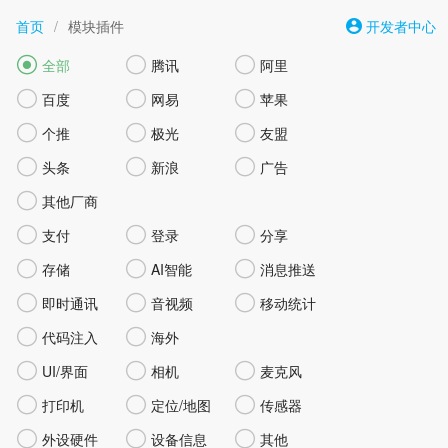
首页
/
模块插件
开发者中心



全部
腾讯
阿里



百度
网易
苹果



个推
极光
友盟



头条
新浪
广告

其他厂商



支付
登录
分享



存储
AI智能
消息推送



即时通讯
音视频
移动统计


代码注入
海外



UI/界面
相机
麦克风



打印机
定位/地图
传感器



外设硬件
设备信息
其他