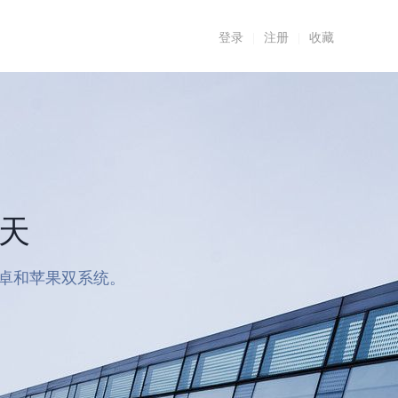
登录
|
注册
|
收藏
7天
安卓和苹果双系统。