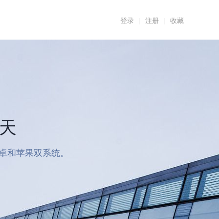
登录
|
注册
|
收藏
7天
安卓和苹果双系统。