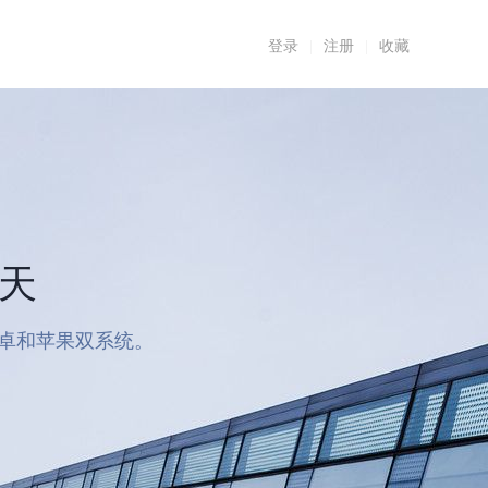
登录
|
注册
|
收藏
7天
安卓和苹果双系统。