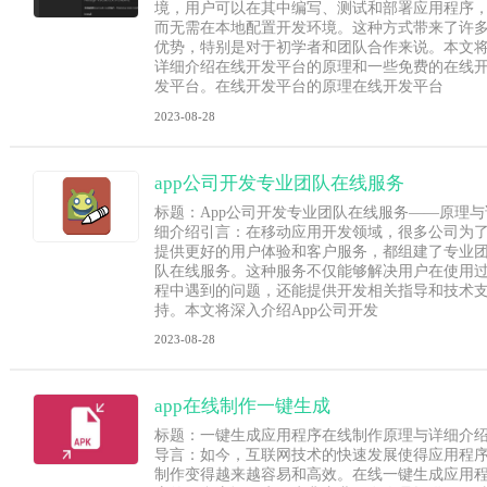
境，用户可以在其中编写、测试和部署应用程序
而无需在本地配置开发环境。这种方式带来了许
优势，特别是对于初学者和团队合作来说。本文
详细介绍在线开发平台的原理和一些免费的在线
发平台。在线开发平台的原理在线开发平台
2023-08-28
app公司开发专业团队在线服务
标题：App公司开发专业团队在线服务——原理与
细介绍引言：在移动应用开发领域，很多公司为
提供更好的用户体验和客户服务，都组建了专业
队在线服务。这种服务不仅能够解决用户在使用
程中遇到的问题，还能提供开发相关指导和技术
持。本文将深入介绍App公司开发
2023-08-28
app在线制作一键生成
标题：一键生成应用程序在线制作原理与详细介
导言：如今，互联网技术的快速发展使得应用程
制作变得越来越容易和高效。在线一键生成应用