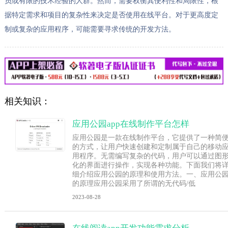
员或有限的技术经验的人群。然而，需要权衡其便利性和局限性，根
据特定需求和项目的复杂性来决定是否使用在线平台。对于更高度定
制或复杂的应用程序，可能需要寻求传统的开发方法。
相关知识：
应用公园app在线制作平台怎样
应用公园是一款在线制作平台，它提供了一种简
的方式，让用户快速创建和定制属于自己的移动
用程序。无需编写复杂的代码，用户可以通过图
化的界面进行操作，实现各种功能。下面我们将
细介绍应用公园的原理和使用方法。一、应用公
的原理应用公园采用了所谓的无代码/低
2023-08-28