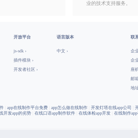
业的技术支持服务。
开放平台
语言版本
联
js-sdk ›
中文 ›
企业
插件模块 ›
企业
开发者社区 ›
座机：
邮箱
地址
件
|
app在线制作平台免费
|
app怎么做在线制作
|
开发灯塔在线app公司
|
线开发app的劣势
|
在线口语app制作软件
|
在线体检app开发
|
在线制作ap