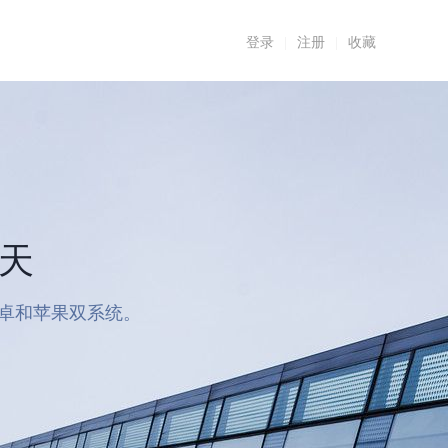
登录
|
注册
|
收藏
7天
安卓和苹果双系统。