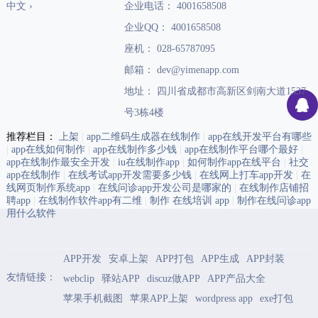
中文 ›
企业电话： 4001658508
企业QQ： 4001658508
座机： 028-65787095
邮箱： dev@yimenapp.com
地址： 四川省成都市高新区剑南大道1537
号3栋4楼
推荐栏目：
上架
|
app二维码生成器在线制作
|
app在线开发平台有哪些
|
app在线如何制作
|
app在线制作多少钱
|
app在线制作平台哪个最好
|
app在线制作最安全开发
|
iu在线制作app
|
如何制作app在线平台
|
社交
app在线制作
|
在线考试app开发需要多少钱
|
在线网上打车app开发
|
在
线网页制作系统app
|
在线问诊app开发公司是哪家的
|
在线制作店铺招
聘app
|
在线制作软件app有二维
|
制作 在线培训 app
|
制作在线问诊app
用什么软件
APP开发
安卓上架
APP打包
APP生成
APP封装
友情链接：
webclip
驿站APP
discuz做APP
APP产品大全
苹果手机截图
苹果APP上架
wordpress app
exe打包