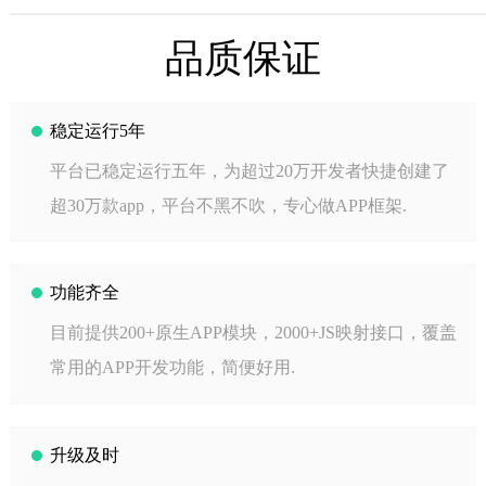
品质保证
稳定运行5年
平台已稳定运行五年，为超过20万开发者快捷创建了
超30万款app，平台不黑不吹，专心做APP框架.
功能齐全
目前提供200+原生APP模块，2000+JS映射接口，覆盖
常用的APP开发功能，简便好用.
升级及时