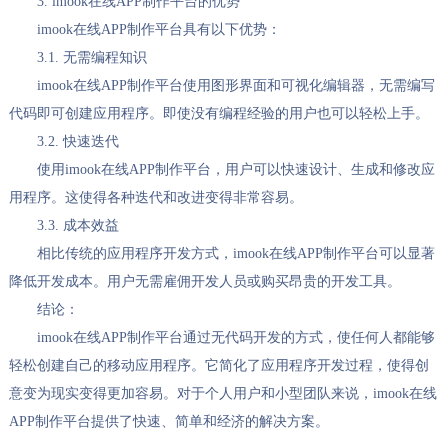
3. imook在线APP制作平台的优势
imook在线APP制作平台具有以下优势：
3.1. 无需编程知识
imook在线APP制作平台使用图形界面和可视化编辑器，无需编写
代码即可创建应用程序。即使没有编程经验的用户也可以轻松上手。
3.2. 快速迭代
使用imook在线APP制作平台，用户可以快速设计、生成和修改应
用程序。这使得各种迭代和改进变得非常容易。
3.3. 成本效益
相比传统的应用程序开发方式，imook在线APP制作平台可以显著
降低开发成本。用户无需雇佣开发人员或购买昂贵的开发工具。
结论：
imook在线APP制作平台通过无代码开发的方式，使任何人都能够
轻松创建自己的移动应用程序。它简化了应用程序开发过程，使得创
意变为现实变得更加容易。对于个人用户和小型团队来说，imook在线
APP制作平台提供了快速、简单和经济的解决方案。