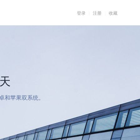
登录
|
注册
|
收藏
7天
安卓和苹果双系统。