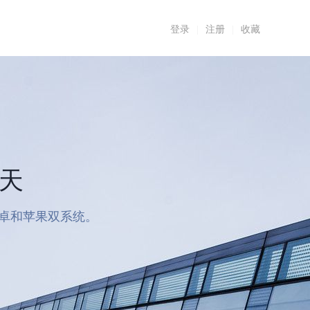
登录
|
注册
|
收藏
7天
安卓和苹果双系统。